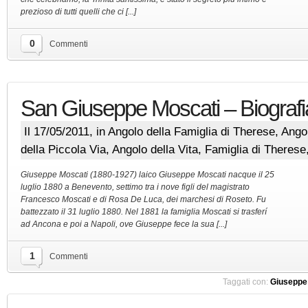
prezioso di tutti quelli che ci [...]
0
Commenti
San Giuseppe Moscati – Biografi
Il 17/05/2011, in
Angolo della Famiglia di Therese
,
Angol
della Piccola Via
,
Angolo della Vita
,
Famiglia di Therese
Giuseppe Moscati (1880-1927) laico Giuseppe Moscati nacque il 25
luglio 1880 a Benevento, settimo tra i nove figli del magistrato
Francesco Moscati e di Rosa De Luca, dei marchesi di Roseto. Fu
battezzato il 31 luglio 1880. Nel 1881 la famiglia Moscati si trasferí
ad Ancona e poi a Napoli, ove Giuseppe fece la sua [...]
1
Commenti
Taggati con:
Giuseppe