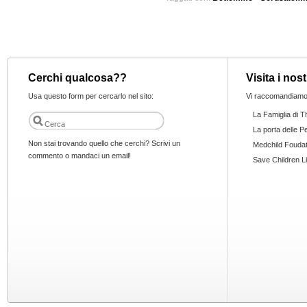
Previous Entries
Cerchi qualcosa??
Visita i nost
Usa questo form per cercarlo nel sito:
Vi raccomandiamo.
La Famiglia di 
La porta delle P
Non stai trovando quello che cerchi? Scrivi un
Medchild Foudat
commento o mandaci un email!
Save Children Li