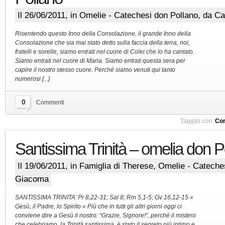
Il 26/06/2011, in
Omelie - Catechesi don Pollano
, da C
Risentendo questo Inno della Consolazione, il grande Inno della
Consolazione che sia mai stato detto sulla faccia della terra, noi,
fratelli e sorelle, siamo entrati nel cuore di Colei che lo ha cantato.
Siamo entrati nel cuore di Maria. Siamo entrati questa sera per
capire il nostro stesso cuore. Perché siamo venuti qui tanto
numerosi [...]
0
Commenti
Taggati con:
Con
Santissima Trinità – omelia don P
Il 19/06/2011, in
Famiglia di Therese
,
Omelie - Cateche
Giacoma
SANTISSIMA TRINITA’ Pr 8,22-31; Sal 8; Rm 5,1-5; Gv 16,12-15 «
Gesù, il Padre, lo Spirito » Più che in tutti gli altri giorni oggi ci
conviene dire a Gesù il nostro: “Grazie, Signore!”, perché il mistero
che celebriamo, la Trinità santissima, è stato il segreto più intimo e